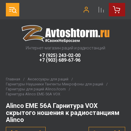
Интернет-магазин раций и радиостанций
+7 (925) 243-02-00
+7 (903) 689-67-96
Главная
/
Аксессуары для раций
/
Гарнитуры Наушники Тангенты Микрофоны для раций
/
Гарнитуры для раций Alinco/Icom
/
Гарнитура Alinco EME-56A VOX
Alinco EME 56A Гарнитура VOX
скрытого ношения к радиостанциям
Alinco