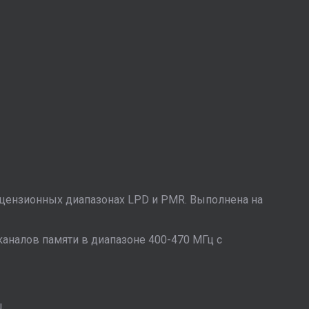
лицензионных диапазонах LPD и PMR. Выполнена на
каналов памяти в диапазоне 400-470 МГц c
.