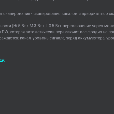
 сканирования - сканирование каналов и приоритетное ск
сти (Hi 5 Вт / M 3 Вт / L 0.5 Вт) ,переключение через мен
 DW, которая автоматически переключит вас с радио на пр
ажаются: канал, уровень сигнала, заряд аккумулятора, ур
46: