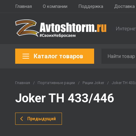
Главная
О компании
Поддержка
Доставка 
Интерне
Каталог товаров
Главная
/
Портативные рации
/
Рации Joker
/
Joker TH 433
Joker TH 433/446
Предыдущий