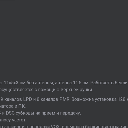
11x5x3 см без антенны, антенна 11.5 см. Работает в без
осуществляется с помощью верхней ручки.
9 каналов LPD и 8 каналов PMR. Возможна установка 128 
атора и ПК.
и DSC субкоды на прием и передачу.
носу частот.
ую активацию передачи VOX, возможна блокировка клавиш