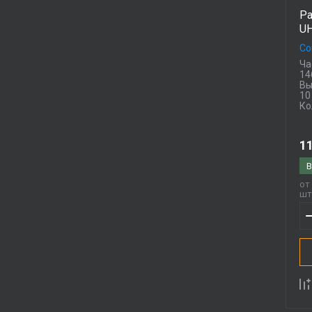
Ра
U
Co
Ча
14
Вы
10
Ко
11
В
от 
шт