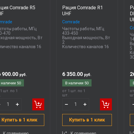
ция Comrade R5
Рация Comrade R1
Р
HF
UHF
D
U
mrade
Comrade
C
стоты работы, МГц
Частоты работы, МГц
0-470
433-450
Ч
ходная мощность, Вт
Выходная мощность, Вт
1
2
В
личество каналов 16
Количество каналов 16
5
К
3
 900.00
6 350.00
2
руб.
руб.
 наличии
50
В наличии
50
1 шт. по 1
от 1 шт. по 1
от
.
шт.
шт
Купить в 1 клик
Купить в 1 клик
К сравнению
К сравнению