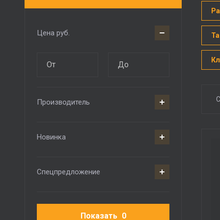
Ра
Цена
руб.
Та
Кл
С
Производитель
Новинка
Спецпредложение
Показать
0