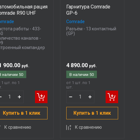
втомобильная рация
Гарнитура Comrade
omrade R90 UHF
GP-6
omrade
Comrade
стота работы - 433-
Разъём - 13 контактный
50
(GP)
оличество каналов -
99
строенный компандер
1 900.00
4 890.00
руб.
руб.
В наличии
50
В наличии
50
 1 шт. по 1
от 1 шт. по 1
.
шт.
Купить в 1 клик
Купить в 1 клик
К сравнению
К сравнению