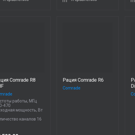
ция Comrade R8
Рация Comrade R6
Р
HF
Di
Comrade
mrade
C
стоты работы, МГц
0-470
ходная мощность, Вт
личество каналов 16